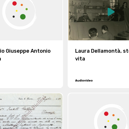
cio Giuseppe Antonio
Laura Dellamontà, sto
a
vita
Audiovideo