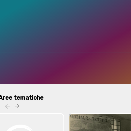
Aree tematiche
1
Precedente
successiva