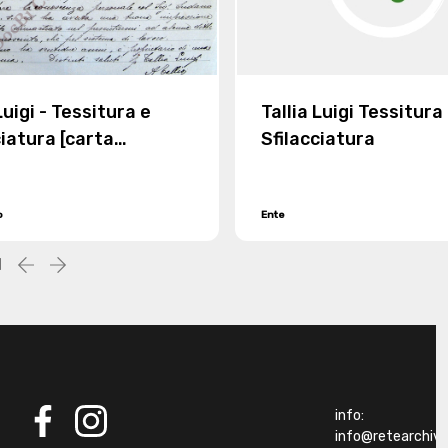
Luigi - Tessitura e
Tallia Luigi Tessitura
ciatura [carta
Sfilacciatura
ata]
o
Ente
1
Precedente
successiva
info:
info@retearchivibi
facebook
instagram