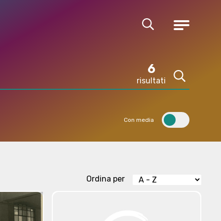
Cerca
Menu
6
risultati
Cerca
Con media
Ordina per