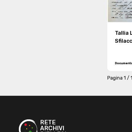
Tallia 
Sfilac
intest
Document
Pagina
1 / 
RETE
ARCHIVI