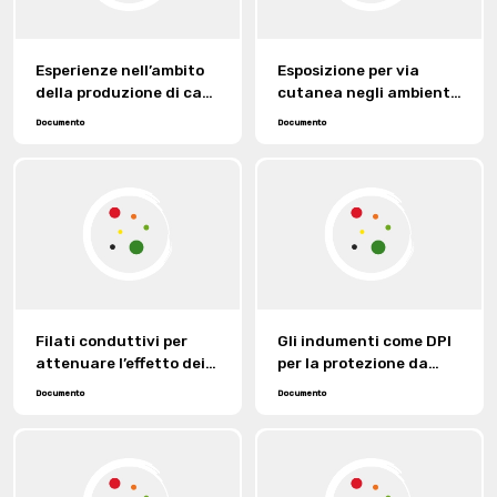
Esperienze nell’ambito
Esposizione per via
della produzione di capi
cutanea negli ambienti
mirati a persone non
di lavoro
Documento
Documento
deambulanti.
Filati conduttivi per
Gli indumenti come DPI
attenuare l’effetto dei
per la protezione da
campi elettrici e delle
agenti biologici nelle
Documento
Documento
onde
strutture sanitarie:
elettromagnetiche.
caratteristiche
significative ed
indicazioni di impiego.