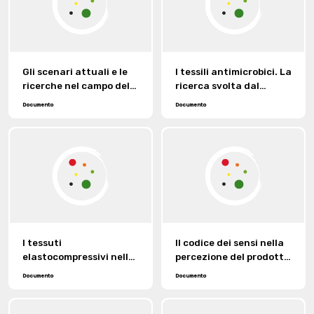
Gli scenari attuali e le
I tessili antimicrobici. La
ricerche nel campo della
ricerca svolta dal
dermatologia in Italia.
gruppo di lavoro su “I
Documento
Documento
tessili antimicrobici” per
il 4° Convegno Tessile e
Salute.
I tessuti
Il codice dei sensi nella
elastocompressivi nella
percezione del prodotto
patologia venosa degli
tessile
Documento
Documento
arti inferiori.