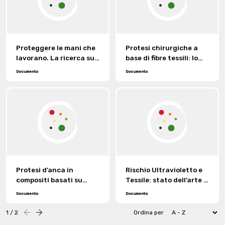
Proteggere le mani che
Protesi chirurgiche a
lavorano. La ricerca su
base di fibre tessili: lo
materiali, ergonomia,
stato dell’arte.
Documento
Documento
comfort nell’esperienza
di un’azienda leader nel
settore.
Protesi d’anca in
Rischio Ultravioletto e
compositi basati su
Tessile: stato dell’arte e
tessuti 3D.
prospettive per il futuro
Documento
Documento
del Gruppo di Lavoro
Toscano.
1 / 2
Ordina per
Precedente
successiva