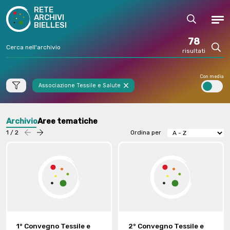
RETE
ARCHIVI
Cerca
Men
BIELLESI
78
risultati
Cerc
Con media
Associazione Tessile e Salute
Archivio
Aree tematiche
1 / 2
Ordina per
Precedente
successiva
1° Convegno Tessile e
2° Convegno Tessile e