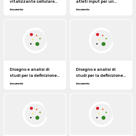
vitalizzante cellulare
atleti input per un
antinfiammatorio e
abbigliamento Hi-Tech.
Documento
Documento
decongestionante per il
tessile.
Disegno e analisi di
Disegno e analisi di
studi per la definizione
studi per la definizione
delle caratteristiche
delle caratteristiche
Documento
Documento
del tessuto in relazione
del tessuto in relazione
all’uomo e alla
all’uomo e alla
popolazione.
popolazione. [Duplicato]