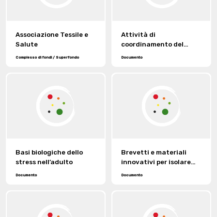
Associazione Tessile e
Attività di
Salute
coordinamento del
gruppo tessile biologico
Complesso di fondi / Superfondo
Documento
nell’ambito del
convegno ‘Tessile e
Salute’
Basi biologiche dello
Brevetti e materiali
stress nell’adulto
innovativi per isolare
dall’elettrosmog.
Documento
Documento