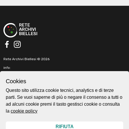
RETE
ARCHIVI
BIELLESI
facebook
instagram
Rete Archivi Biellesi © 2026
info:
info@retearchivibiellesi.it
fabbricadellaruota@gmail.com
Cookies
t. +39 3513902199
Questo sito utilizza cookie tecnici, analytics e di terze
parti. Se vuoi saperne di più o negare il consenso a tutti o
Cookie e privacy policy
ad alcuni cookie premi il tasto gestisci cookie o consulta
Home page
la
cookie policy
About
Esplora
Mappa
RIFIUTA