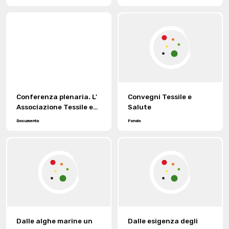
ai vapori.
protesi vascolari
spiantate.
Conferenza plenaria. L'
Convegni Tessile e
Associazione Tessile e
Salute
Salute: impegno per un
Documento
Fondo
tessile sicuro e per
l'innovazione e la
ricerca.
Dalle alghe marine un
Dalle esigenza degli