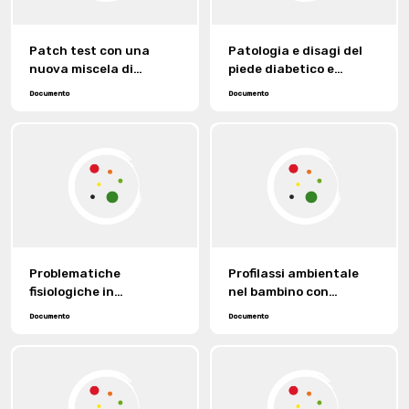
Patch test con una
Patologia e disagi del
nuova miscela di
piede diabetico e
coloranti dispersi.
materiali tessili
Documento
Documento
adeguati.
Problematiche
Profilassi ambientale
fisiologiche in
nel bambino con
condizioni ambientali
patologia allergica.
Documento
Documento
estreme.