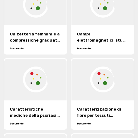
Calzetteria femminile a
Campi
compressione graduata
elettromagnetici: studi
di classe A.
epidemiologici e
Documento
Documento
valutazione del rischio
Caratteristiche
Caratterizzazione di
mediche della psoriasi e
fibre per tessuti
possibili interventi
vascolari.
Documento
Documento
risolutivi.