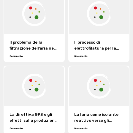
Il problema della
Il processo di
filtrazione dell’aria negli
elettrofilatura per la
autoveicoli.
produzione di nanofibre.
Documento
Documento
La direttiva GPS e gli
La lana come isolante
effetti sulla produzione
reattivo verso gli
di manufatti tessili.
inquinanti indoor.
Documento
Documento