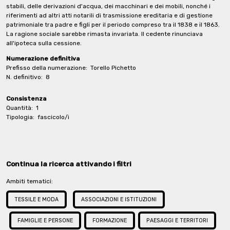
stabili, delle derivazioni d'acqua, dei macchinari e dei mobili, nonché i
riferimenti ad altri atti notarili di trasmissione ereditaria e di gestione
patrimoniale tra padre e figli per il periodo compreso tra il 1838 e il 1863.
La ragione sociale sarebbe rimasta invariata. Il cedente rinunciava
all'ipoteca sulla cessione.
Numerazione definitiva
Prefisso della numerazione:
Torello Pichetto
N. definitivo:
8
Consistenza
Quantità:
1
Tipologia:
fascicolo/i
Continua la ricerca attivando i filtri
Ambiti tematici:
TESSILE E MODA
ASSOCIAZIONI E ISTITUZIONI
FAMIGLIE E PERSONE
FORMAZIONE
PAESAGGI E TERRITORI