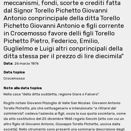
meccanismi, fondi, scorte e crediti fatta
dal Signor Torello Pichetto Giovanni
Antonio conprincipale della ditta Torello
Pichetto Giovanni Antonio e figli corrente
in Crocemosso favore delli figli Torello
Pichetto Pietro, Federico, Emilio,
Guglielmo e Luigi altri conprincipali della
ditta stessa per il prezzo di lire diecimila"
Data:
26 marzo 1876
Data topica
Crocemosso
Note alla data topica
Nella casa "della ditta suddetta, regione Giare o Falcero".
Rogito notaio Giovanni Pizzoglio di Valle San Nicolao. Giovanni Antonio
Torello Pichetto, più che settuagenario e intenzionato "
a ritirarsi dal
commercio
", cedeva l'azienda ai figli, ossia la sua quota societaria, come
da atto costitutivo del 25 dicembre 1865 rogato Secchi (atto con cui un
altro figlio di Giovanni Antonio, Giuseppe Torello Pichetto, usciva dalla
società). Nello strumento sono presenti una sommaria descrizione degli