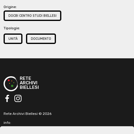
Origine:
DOCBI CENTRO STUDI BIELLESI
Tipologie:
UNITÀ
DOCUMENTO
RETE
ARCHIVI
BIELLESI
facebook
instagram
Rete Archivi Biellesi © 2026
info:
info@retearchivibiellesi.it
fabbricadellaruota@gmail.com