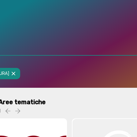
TURA]
Aree tematiche
1
Precedente
successiva