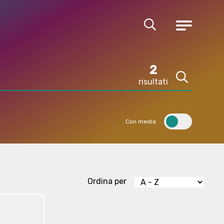
Cerca
Menu
2
risultati
Cerca
Con media
Ordina per