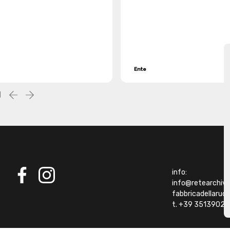
Ente
1
Precedente
successiva
info:
info@retearchivibi
facebook
instagram
fabbricadellaru
t. +39 35139021