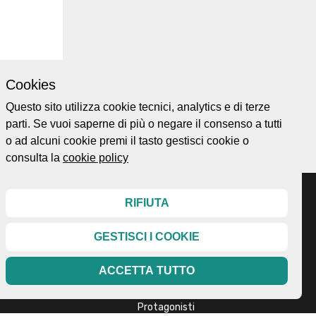
Cookies
Questo sito utilizza cookie tecnici, analytics e di terze
parti. Se vuoi saperne di più o negare il consenso a tutti
Ordina per
o ad alcuni cookie premi il tasto gestisci cookie o
consulta la
cookie policy
RIFIUTA
GESTISCI I COOKIE
Home page
ellesi.it
About
ota@gmail.com
ACCETTA TUTTO
Esplora
99
Mappa
Protagonisti