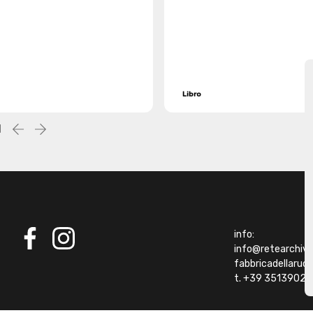
Libro
1
Precedente
successiva
info:
info@retearchivibi
facebook
instagram
fabbricadellaru
t. +39 35139021