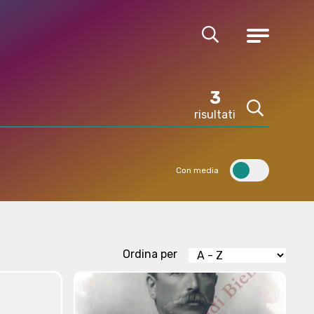
Cerca
Menu
3
risultati
Cerca
Con media
Ordina per