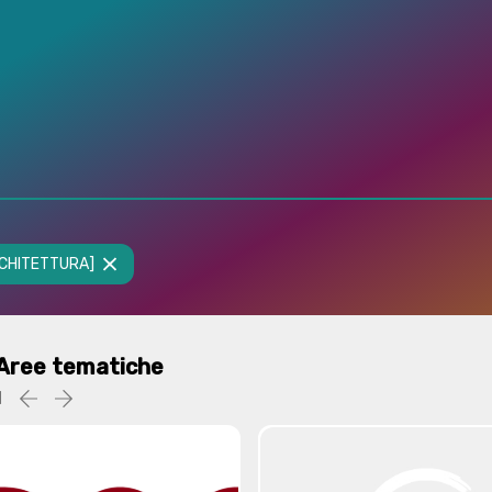
[ARCHITETTURA]
Aree tematiche
1
Precedente
successiva