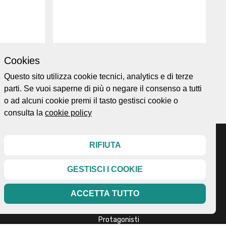
Cookies
Persona
Questo sito utilizza cookie tecnici, analytics e di terze
parti. Se vuoi saperne di più o negare il consenso a tutti
Ordina per
o ad alcuni cookie premi il tasto gestisci cookie o
consulta la
cookie policy
RIFIUTA
GESTISCI I COOKIE
Home page
ellesi.it
About
ota@gmail.com
ACCETTA TUTTO
Esplora
99
Mappa
Protagonisti