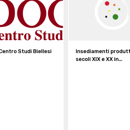
Centro Studi Biellesi
Insediamenti produtt
secoli XIX e XX in
Valsessera: storia e
tecnologia