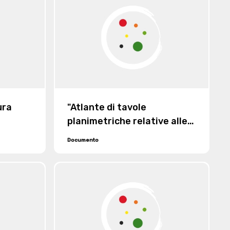
entrambi defunti, dei beni
del defunto Secondino Lora
Totino loro nonno
ura
"Atlante di tavole
planimetriche relative alle
lezioni sull'accertamento
Documento
catastale lette da Antonio
Rabbini, direttore capo
dell'Ufficio del Catasto, alle
scuole censuarie instituite
in Torino dal Ministero delle
Finanze"