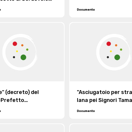
Comunità del
o
Documento
imo luogo"
e" (decreto) del
"Asciugatoio per stra
-Prefetto
lana pei Signori Tam
rrondissement de
Squindo di Biella", 18
o
Documento
circa la tenuta dei
ri degli esposti