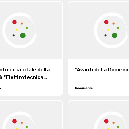
 e Circondario" del 27
o 1925
to di capitale della
"Avanti della Domeni
à "Elettrotecnica
strona di Sommaruga
o
Documento
pe e Figli - Società in
ollettivo" con sede in
osso, da lire
000 a lire 3.000.000
seguente ammissione