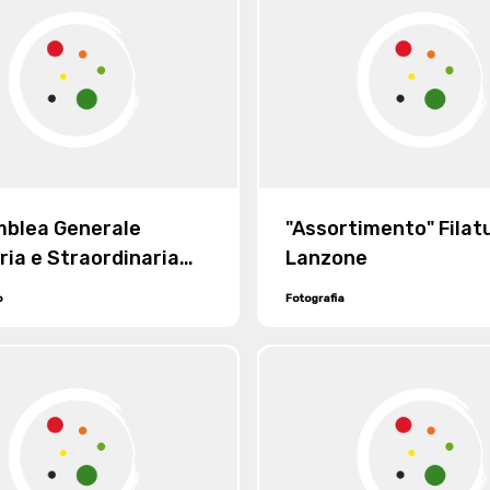
mblea Generale
"Assortimento" Filat
ria e Straordinaria
Lanzone
 Gennaio 1908. 1°
o
Fotografia
zio - 1906-1907"