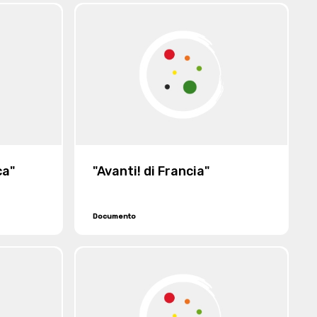
Giuseppe e Figli - Società in
nome collettivo" con sede in
Vallemosso"
ca"
"Avanti! di Francia"
Documento