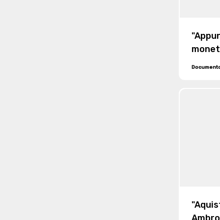
"Appun
monet
Document
"Aquis
Ambros