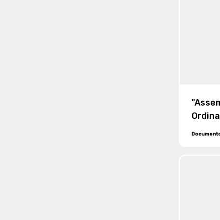
"Asse
Ordina
del 30
Document
Eserci