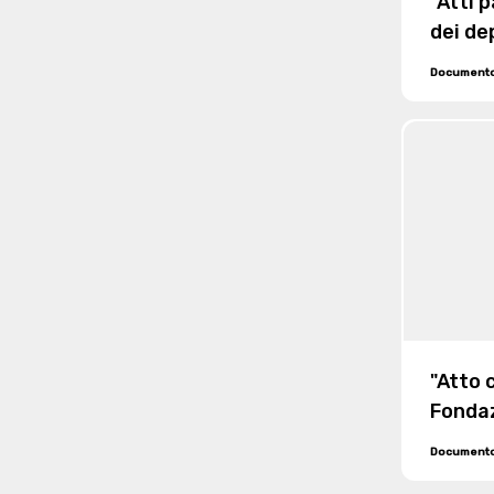
"Atti 
dei de
Document
"Atto 
Fondaz
alle Sc
Document
commer