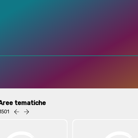
Aree tematiche
1501
Precedente
successiva