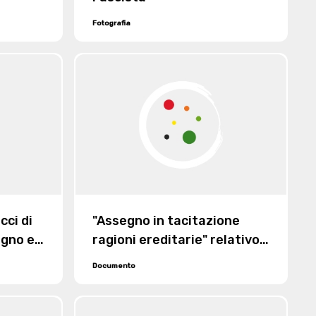
Fotografia
cci di
"Assegno in tacitazione
agno e
ragioni ereditarie" relativo
95
alla divisione ereditaria fra i
Documento
figli di Albino e e figli di
Adolfo Lora Totino,