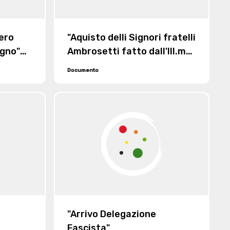
ero
"Aquisto delli Signori fratelli
agno"
Ambrosetti fatto dall'Ill.mo
ismo"
Signor Conte Gioannini di
Documento
lire 1000 di censo con
cessione da detti
Ambrosetti al detto Signor
Conte di lire 330 di credito
sovra la Comunità di
Piverone"
"Arrivo Delegazione
Fascista"