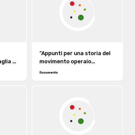
"Appunti per una storia del
glia di
movimento operaio
Dyck)
internazionale"
Documento