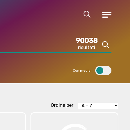
Cerca
Menu
90038
risultati
Cerca
Con media
Ordina per