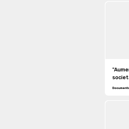
Biella
giugn
"Aumen
societ
Valle
Document
Giusep
nome c
Vallem
2.000.
e con