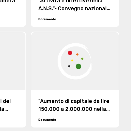
Camera
"Attività e direttive della
A.N.S."- Convegno nazionale
del 17 giugno 1928
Documento
i del
"Aumento di capitale da lire
la
150.000 a 2.000.000 nella
vico"
società "Elettrotecnica
Documento
Vallestrona di Sommaruga