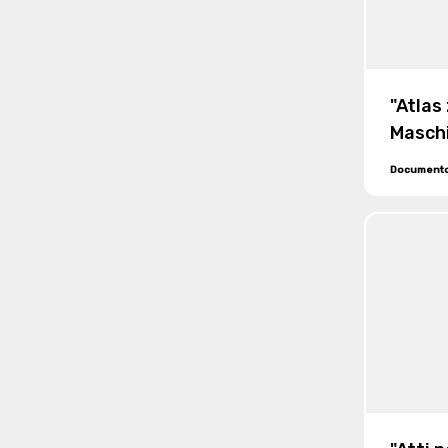
"Atlas
Masch
Document