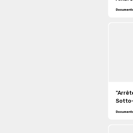
dalla 
Document
medes
"Arrêt
Sotto
dell'A
Document
Biella 
regist