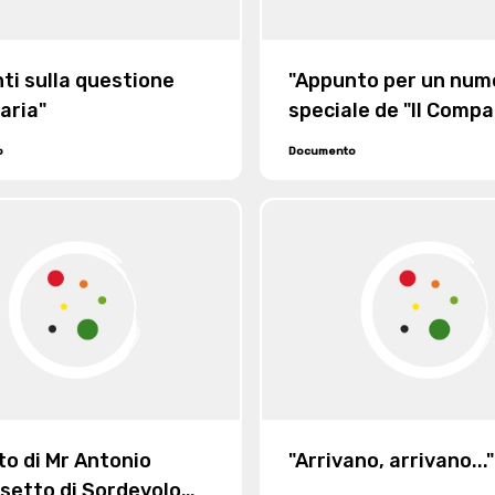
ti sulla questione
"Appunto per un num
aria"
speciale de "Il Comp
dedicato al sindacal
o
Documento
to di Mr Antonio
"Arrivano, arrivano..."
etto di Sordevolo