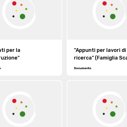
ti per la
"Appunti per lavori di
ruzione"
ricerca" (Famiglia Sca
Verrua e tela di Van 
o
Documento