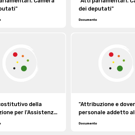
parlamentari. Camera
"Atti parlamentari. 
putati"
dei deputati"
o
Documento
costitutivo della
"Attribuzione e dover
ione per l'Assistenza
personale addetto al
uole industriali,
Biblioteca e Museo Ci
o
Documento
ciali ed operaie di