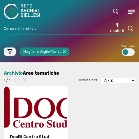
RETE
ARCHIVI
Cerca
Men
BIELLESI
1
risultati
Cerc
Con media
Maglieria Vaglio-Tanet
Archivio
Aree tematiche
1 / 1
Ordina per
Precedente
successiva
DocBi Centro Studi