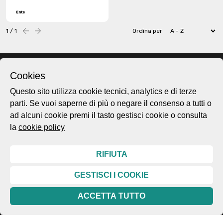
Ente
1 / 1
Ordina per
Precedente
successiva
Cookies
RETE
Questo sito utilizza cookie tecnici, analytics e di terze
ARCHIVI
BIELLESI
parti. Se vuoi saperne di più o negare il consenso a tutti o
ad alcuni cookie premi il tasto gestisci cookie o consulta
la
cookie policy
facebook
instagram
Rete Archivi Biellesi © 2026
RIFIUTA
info:
info@retearchivibiellesi.it
GESTISCI I COOKIE
fabbricadellaruota@gmail.com
t. +39 3513902199
ACCETTA TUTTO
Cookie e privacy policy