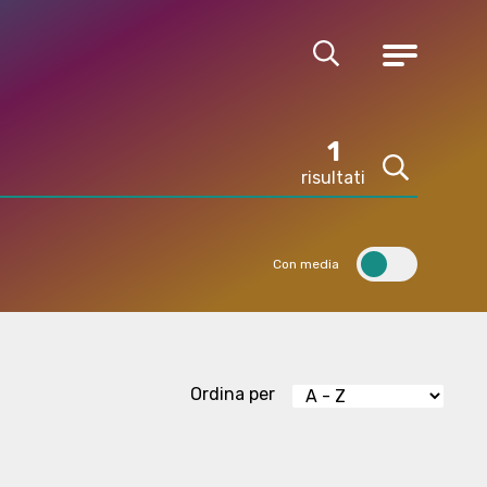
Cerca
Menu
1
risultati
Cerca
Con media
Ordina per