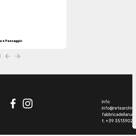
ra e Paesaggio
1
Precedente
successiva
info:
info@retearchivibi
facebook
instagram
fabbricadellaru
t. +39 35139021