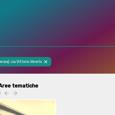
aia), via Vittorio Veneto
Aree tematiche
1
Precedente
successiva