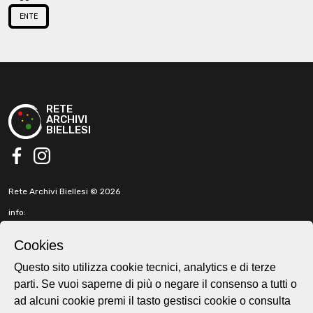
ENTE
RETE
ARCHIVI
BIELLESI
facebook
instagram
Rete Archivi Biellesi © 2026
info:
info@retearchivibiellesi.it
fabbricadellaruota@gmail.com
Cookies
t. +39 3513902199
Questo sito utilizza cookie tecnici, analytics e di terze
parti. Se vuoi saperne di più o negare il consenso a tutti o
Cookie e privacy policy
ad alcuni cookie premi il tasto gestisci cookie o consulta
Home page