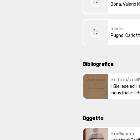
Bona, Valerio 
madre
Pugno, Carlot
Bibliografica
è citato/a nell
Il Biellese ed i
industriale: il B
occidentale
Oggetto
è raffigurato