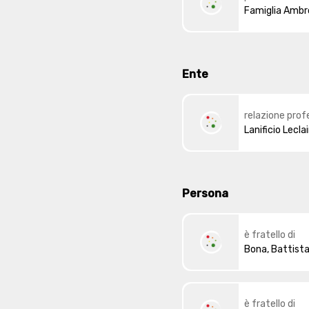
Famiglia Ambr
Ente
relazione prof
istituzionale
Lanificio Lecla
Persona
è fratello di
Bona, Battist
è fratello di