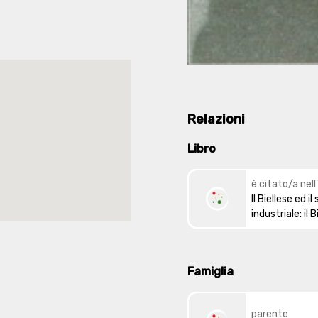
Relazioni
Libro
è citato/a nell
Il Biellese ed i
industriale: il B
occidentale
Famiglia
parente