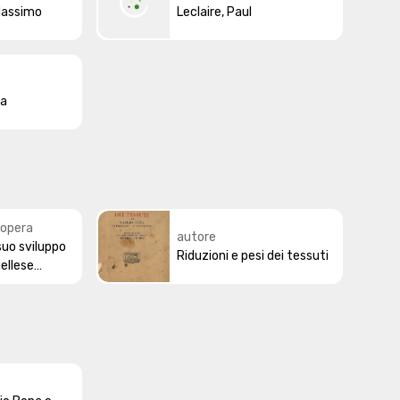
Massimo
istituzionale
Leclaire, Paul
ta
'opera
autore
l suo sviluppo
Riduzioni e pesi dei tessuti
iellese