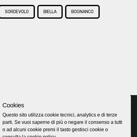
SORDEVOLO
BIELLA
BOGNANCO
Cookies
Questo sito utilizza cookie tecnici, analytics e di terze
parti. Se vuoi saperne di più o negare il consenso a tutti
Home page
ellesi.it
o ad alcuni cookie premi il tasto gestisci cookie o
About
ota@gmail.com
consulta la
cookie policy