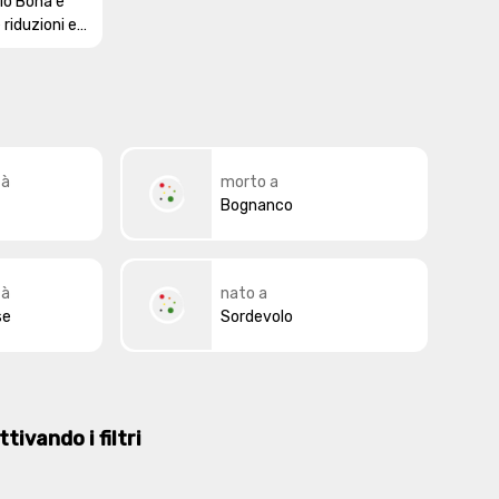
lio Bona e
e riduzioni e
ssuti
tà
morto a
Bognanco
tà
nato a
se
Sordevolo
tivando i filtri