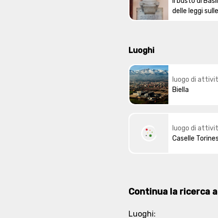
Il busto di Basi
delle leggi sull
sui pesi dei te
Luoghi
luogo di attivi
Biella
luogo di attivi
Caselle Torine
Continua la ricerca at
Luoghi: