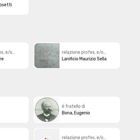
osetti
es. e/o
relazione profes. e/o
ire
istituzionale
Lanificio Maurizio Sella
è fratello di
a
Bona, Eugenio
relazione profes. e/o