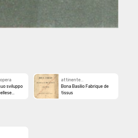
'opera
attinente
l suo sviluppo
all'argomento/tema
Bona Basilio Fabrique de
iellese
tissus