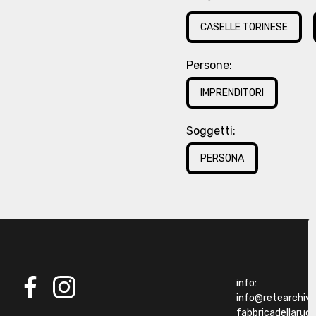
CASELLE TORINESE
Persone:
IMPRENDITORI
Soggetti:
PERSONA
info:
info@retearchivibi
facebook
instagram
fabbricadellaru