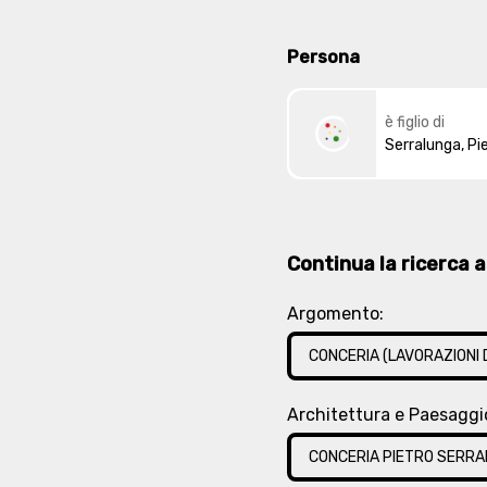
n propagandista dell’on.
cenze nel mondo
Persona
e, morto il Trompeo, gli
ve la sua permanenza a
erralunga non fu più
è figlio di
Serralunga, Pi
t’uomo ai più alti onori,
tato, e più tardi
e comunale. Il comm.
a operosità singolare
re aderenze: così
Continua la ricerca at
di utilizzare il suo
 con personalità spiccate,
Argomento:
rto anche alla sua
le altezza. Comunque
CONCERIA (LAVORAZIONI D
co, la memoria del
ticabile operosità
Architettura e Paesaggi
gerla a qualunque costo
".
CONCERIA PIETRO SERRA
 ultimo del Biellese