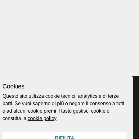
Cookies
Questo sito utilizza cookie tecnici, analytics e di terze
parti. Se vuoi saperne di più o negare il consenso a tutti
Home page
ellesi.it
o ad alcuni cookie premi il tasto gestisci cookie o
About
ota@gmail.com
consulta la
cookie policy
Esplora
99
Mappa
Protagonisti
RIFIUTA