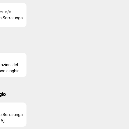
es. e/o
o Serralunga
o/tema
azioni del
one cinghie e
gio
o Serralunga
RA]