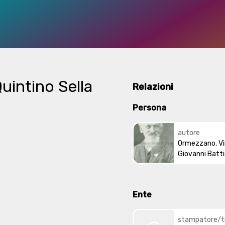
uintino Sella
Relazioni
Persona
autore
Ormezzano, V
Giovanni Batt
Ente
stampatore/t