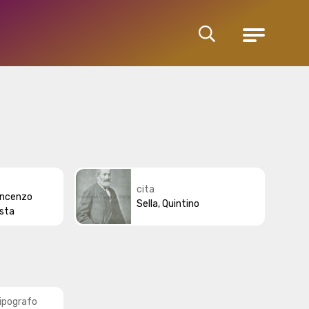
Cerca
Menu
cita
incenzo
Sella, Quintino
ista
ipografo