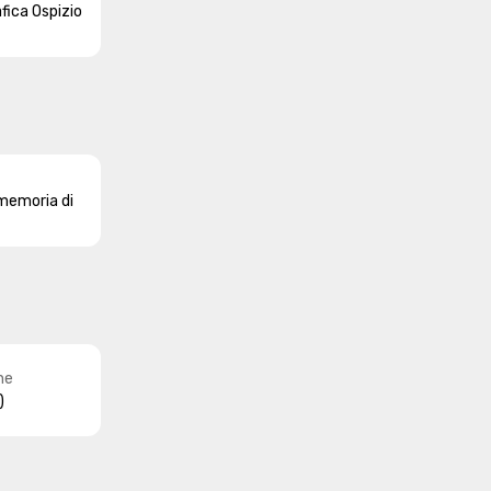
fica Ospizio
memoria di
ne
)