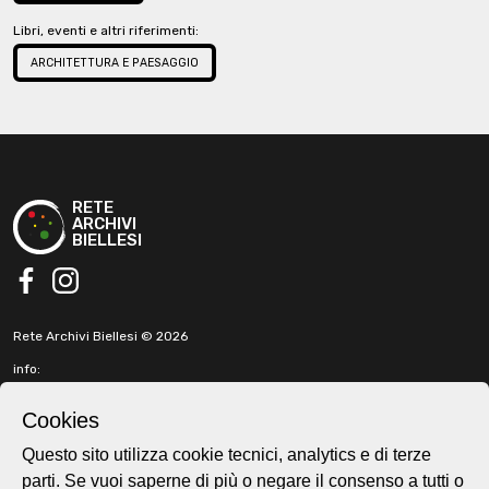
Libri, eventi e altri riferimenti:
ARCHITETTURA E PAESAGGIO
RETE
ARCHIVI
BIELLESI
facebook
instagram
Rete Archivi Biellesi © 2026
info:
info@retearchivibiellesi.it
fabbricadellaruota@gmail.com
Cookies
t. +39 3513902199
Questo sito utilizza cookie tecnici, analytics e di terze
parti. Se vuoi saperne di più o negare il consenso a tutti o
Cookie e privacy policy