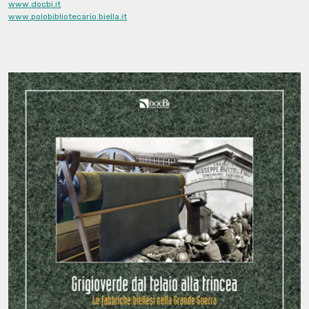
www.docbi.it
www.polobibliotecario.biella.it