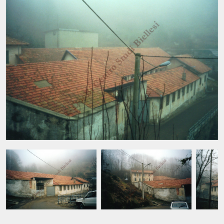
Strutture orizzontali: in travi metalliche.
Copertura parte a falde, parte a shed: manto in tegole marsigliesi.
Rivestimento esterno: ad intonaco.
Infrastrutture di servizio: canale.
Si trattava in origine di due edifici alti disposti perpendicolarmente tra
loro, forse per sfruttare i due salti che la roggia di Sordevolo permette in
questo sito. Infatti, la ruota idraulica doveva avere l'asse parallelo
all'asse longitudinale dell'edificio: per questo motivo uno dei due
edifici fu costruito spianando parzialmente la collina alle spalle dell'altro.
Il complesso prendeva il nome di Pareur Gros; il Pareur (termine che sta
a significare "finissaggio", un passaggio del ciclo della lavorazione
della lana) era molto probabilmente un follone che si trovava poco
distante e che un antico rilievo per la costruzione della strada chiamava
"follone delle sorelle Bona". Probabilmente nel 1940, la ruota idraulica fu
sostituita da una turbina idraulica Pelton, ancora esistente.
Note di lavoro
NCTN: R0252614 Numero della schedatura DocBi: 346 (scheda originale
compilata da Roberto Janno, 2001) Codice tesi: 0511A