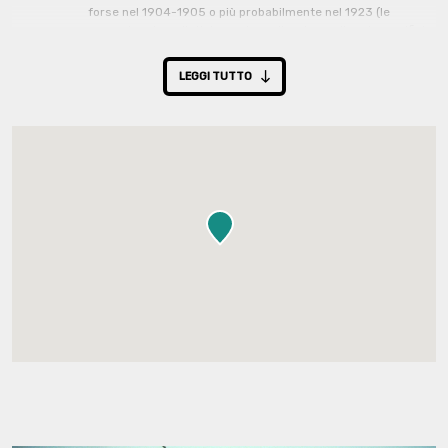
forse nel 1904-1905 o più probabilmente nel 1923 (le
cronache giornalistiche parlano di un incendio ad un opificio
di Sordevolo).
Nel 1940 circa la ciminiera venne abbattuta poiché ormai
LEGGI TUTTO
inutilizzata, in quanto l'opificio non ospitava più la
lavorazione completa del ciclo della lana, ma era diventato
solo una filatura cardata di cotone.
Il "
Pareur Gros
" fu sostituito da un edificio estensivo che
rimane ancora oggi.
Configurazione strutturale primaria
Edificio originario:
Strutture verticali: in muratura.
Strutture orizzontali: in legno.
Copertura con tetto a falde: manto in coppi.
Rivestimento esterno: ad intonaco.
Edificio attuale:
Strutture verticali: parte in pietra e mattoni, parte in ghisa.