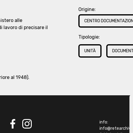
Origine:
istero alle
CENTRO DOCUMENTAZION
i lavoro di precisare il
Tipologie:
UNITÀ
DOCUMEN
iore al 1948).
info:
info@retearchivibi
facebook
instagram