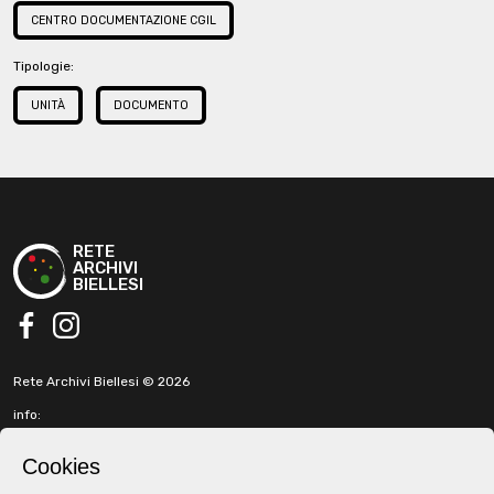
CENTRO DOCUMENTAZIONE CGIL
Tipologie:
UNITÀ
DOCUMENTO
RETE
ARCHIVI
BIELLESI
facebook
instagram
Rete Archivi Biellesi © 2026
info:
info@retearchivibiellesi.it
fabbricadellaruota@gmail.com
Cookies
t. +39 3513902199