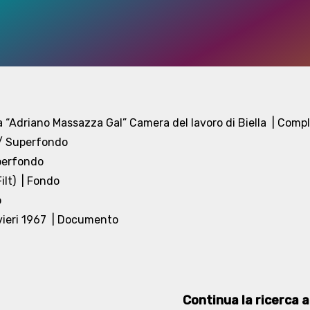
 “Adriano Massazza Gal” Camera del lavoro di Biella
| Compl
 / Superfondo
uperfondo
ilt)
| Fondo
o
vieri 1967
| Documento
Continua la ricerca at