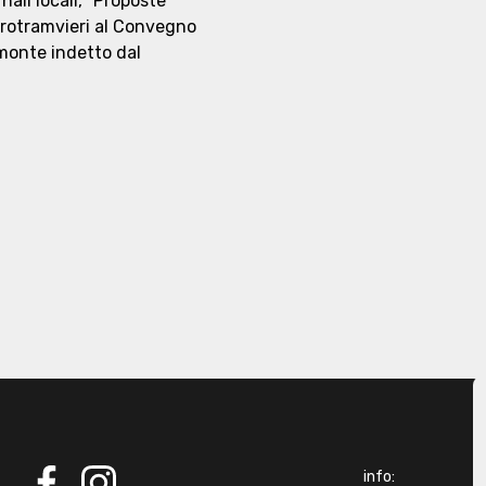
rnali locali, "Proposte
rrotramvieri al Convegno
emonte indetto dal
info: