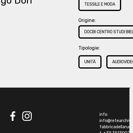
ago Don
TESSILE E MODA
Origine:
DOCBI CENTRO STUDI BIE
Tipologie:
UNITÀ
AUDIOVIDE
info:
info@retearchivibi
facebook
instagram
fabbricadellaru