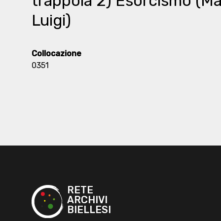
trappola 2) Esorcismo (M
Luigi)
Collocazione
0351
RETE
ARCHIVI
BIELLESI