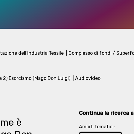
azione dell'Industria Tessile
| Complesso di fondi / Superf
ola 2) Esorcismo (Mago Don Luigi)
| Audiovideo
Continua la ricerca at
nome è
Ambiti tematici: