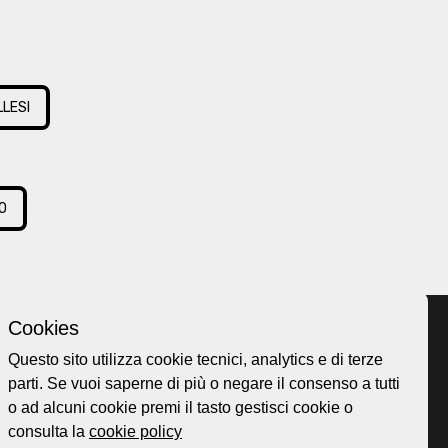
LLESI
O
Cookies
Questo sito utilizza cookie tecnici, analytics e di terze
parti. Se vuoi saperne di più o negare il consenso a tutti
Home page
ellesi.it
o ad alcuni cookie premi il tasto gestisci cookie o
About
ota@gmail.com
consulta la
cookie policy
Esplora