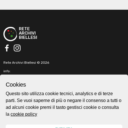
RETE
ARCHIVI
BIELLESI
facebook
instagram
Rete Archivi Biellesi © 2026
info:
info@retearchivibiellesi.it
fabbricadellaruota@gmail.com
Cookies
t. +39 3513902199
Questo sito utilizza cookie tecnici, analytics e di terze
parti. Se vuoi saperne di più o negare il consenso a tutti o
Cookie e privacy policy
ad alcuni cookie premi il tasto gestisci cookie o consulta
Home page
la
cookie policy
About
Esplora
Mappa