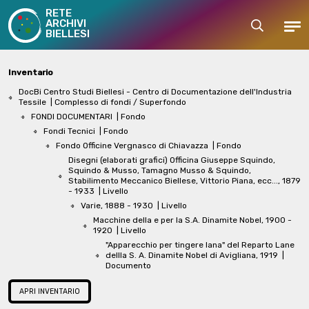
RETE
ARCHIVI
Cerca
Men
BIELLESI
Inventario
DocBi Centro Studi Biellesi - Centro di Documentazione dell'Industria
Tessile
| Complesso di fondi / Superfondo
FONDI DOCUMENTARI
| Fondo
Fondi Tecnici
| Fondo
Fondo Officine Vergnasco di Chiavazza
| Fondo
Disegni (elaborati grafici) Officina Giuseppe Squindo,
Squindo & Musso, Tamagno Musso & Squindo,
Stabilimento Meccanico Biellese, Vittorio Piana, ecc..., 1879
- 1933
| Livello
Varie, 1888 - 1930
| Livello
Macchine della e per la S.A. Dinamite Nobel, 1900 -
1920
| Livello
"Apparecchio per tingere lana" del Reparto Lane
dellla S. A. Dinamite Nobel di Avigliana, 1919
|
Documento
APRI INVENTARIO