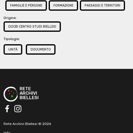
FAMIGLIE E PERSONE
FORMAZIONE
PAESAGGI E TERRITORI
Allegati/Sottounità
Allegato disegno a china (schizzo)
Origine:
DOCBI CENTRO STUDI BIELLESI
Tipologie:
UNITÀ
DOCUMENTO
RETE
ARCHIVI
BIELLESI
facebook
instagram
Rete Archivi Biellesi © 2026
info: