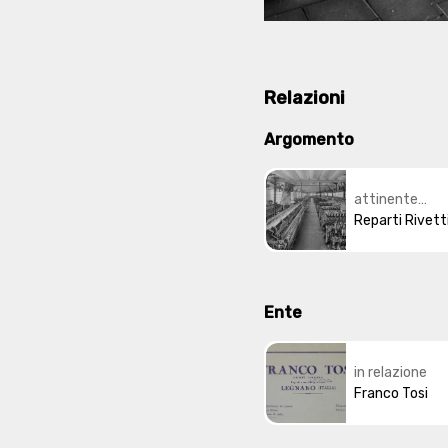
Relazioni
Argomento
attinente
all'argoment
Reparti Rivett
Ente
in relazione
Franco Tosi