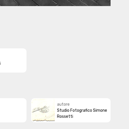
o/tema
i
autore
Studio Fotografico Simone
Rossetti