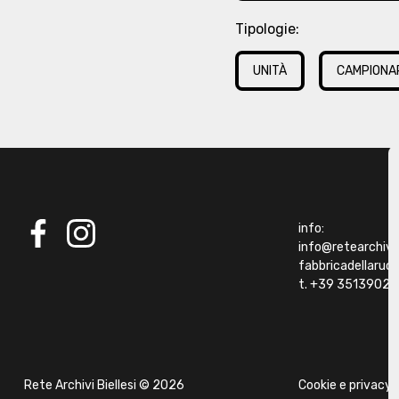
Tipologie:
UNITÀ
CAMPIONA
info:
info@retearchivibi
facebook
instagram
fabbricadellaru
t. +39 35139021
Rete Archivi Biellesi © 2026
Cookie e privacy 