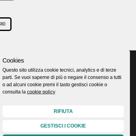
RIO
Cookies
Questo sito utilizza cookie tecnici, analytics e di terze
parti. Se vuoi saperne di più o negare il consenso a tutti
Home page
ellesi.it
o ad alcuni cookie premi il tasto gestisci cookie o
About
ota@gmail.com
consulta la
cookie policy
Esplora
99
Mappa
Protagonisti
RIFIUTA
Storie
News
GESTISCI I COOKIE
policy