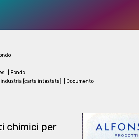
fondo
esi
| Fondo
 industria [carta intestata]
| Documento
i chimici per