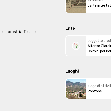
attinente
all'argoment
carte intesta
Ente
ll'Industria Tessile
soggetto prod
Alfonso Giardi
Chimici per Ind
Luoghi
luogo di attivi
soggetto prod
Ponzone