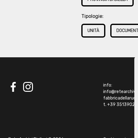
Tipologie:
UNITÀ
DOCUMEN
info:
info@retearchivibi
facebook
instagram
fabbricadellaru
t. +39 35139021