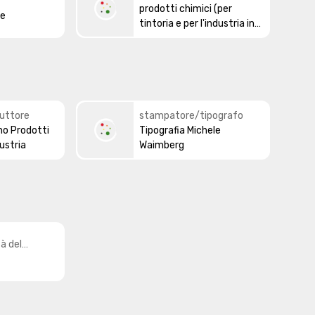
all'argomento/tema
prodotti chimici (per
o/tema
te
tintoria e per l'industria in
genere)
uttore
stampatore/tipografo
no Prodotti
Tipografia Michele
ustria
Waimberg
tà del
uttore