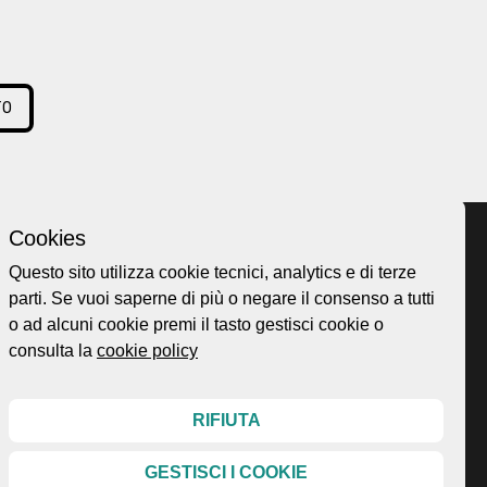
TO
Cookies
Questo sito utilizza cookie tecnici, analytics e di terze
parti. Se vuoi saperne di più o negare il consenso a tutti
Home page
ellesi.it
o ad alcuni cookie premi il tasto gestisci cookie o
About
ota@gmail.com
consulta la
cookie policy
Esplora
99
Mappa
Protagonisti
RIFIUTA
Storie
News
GESTISCI I COOKIE