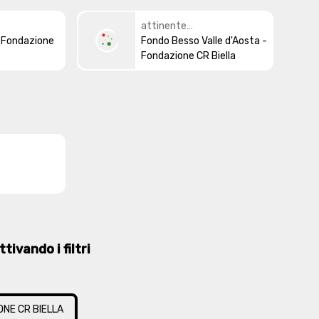
attinente
 Fondazione
all'argomento/tema
Fondo Besso Valle d'Aosta -
Fondazione CR Biella
tivando i filtri
NE CR BIELLA