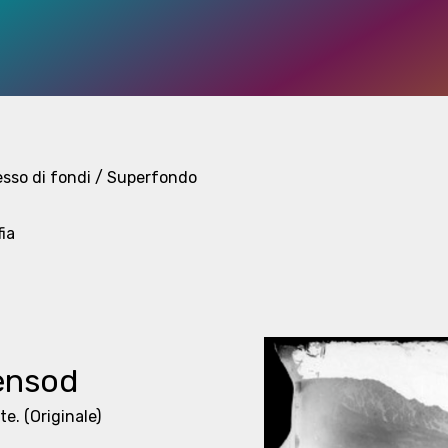
esso di fondi / Superfondo
fia
ensod
te.
(Originale)