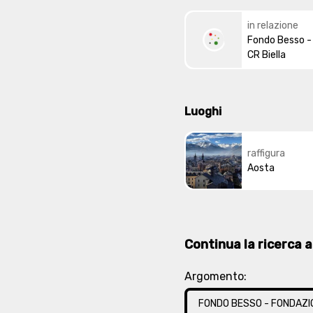
in relazione
Fondo Besso -
CR Biella
Luoghi
raffigura
Aosta
Continua la ricerca at
Argomento:
FONDO BESSO - FONDAZIO