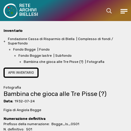
RETE
ARCHIVI
Cerca
Men
BIELLESI
Inventario
Fondazione Cassa di Risparmio di Biella
| Complesso di fondi /
Superfondo
Fondo Bogge
| Fondo
Fondo Bogge lastre
| Subfondo
Bambina che gioca alle Tre Pisse (?)
| Fotografia
APRI INVENTARIO
Fotografia
Bambina che gioca alle Tre Pisse (?)
Data:
1932-07-24
Figia di Angiola Bogge
Numerazione definitiva
Prefisso della numerazione:
Bogge_ls_0501
N. definitivo:
501