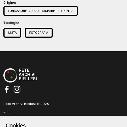
Origine:
FONDAZIONE CASSA DI RISPARMIO DI BIELLA
Tipologie:
UNITÀ
FOTOGRAFIA
RETE
ARCHIVI
BIELLESI
facebook
instagram
Rete Archivi Biellesi © 2026
info:
info@retearchivibiellesi.it
fabbricadellaruota@gmail.com
Cookies