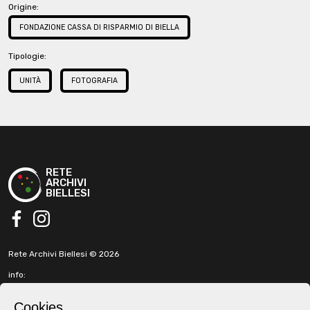
Origine:
FONDAZIONE CASSA DI RISPARMIO DI BIELLA
Tipologie:
UNITÀ
FOTOGRAFIA
RETE
ARCHIVI
BIELLESI
facebook
instagram
Rete Archivi Biellesi © 2026
info:
info@retearchivibiellesi.it
fabbricadellaruota@gmail.com
Cookies