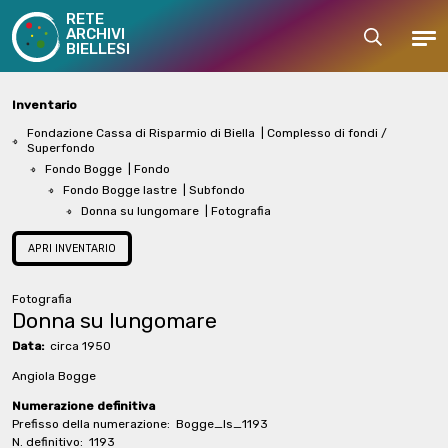
RETE
ARCHIVI
Cerca
Men
BIELLESI
Inventario
Fondazione Cassa di Risparmio di Biella
| Complesso di fondi /
Superfondo
Fondo Bogge
| Fondo
Fondo Bogge lastre
| Subfondo
Donna su lungomare
| Fotografia
APRI INVENTARIO
Fotografia
Donna su lungomare
Data:
circa 1950
Angiola Bogge
Numerazione definitiva
Prefisso della numerazione:
Bogge_ls_1193
N. definitivo:
1193