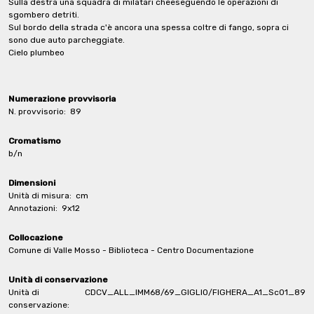
Sulla destra una squadra di milatari cheeseguendo le operazioni di
sgombero detriti.
Sul bordo della strada c'è ancora una spessa coltre di fango, sopra ci
sono due auto parcheggiate.
Cielo plumbeo
Numerazione provvisoria
N. provvisorio:
89
Cromatismo
b/n
Dimensioni
Unità di misura:
cm
Annotazioni:
9x12
Collocazione
Comune di Valle Mosso - Biblioteca - Centro Documentazione
Unità di conservazione
Unità di
CDCV_ALL_IMM68/69_GIGLIO/FIGHERA_A1_Sc01_89
conservazione: