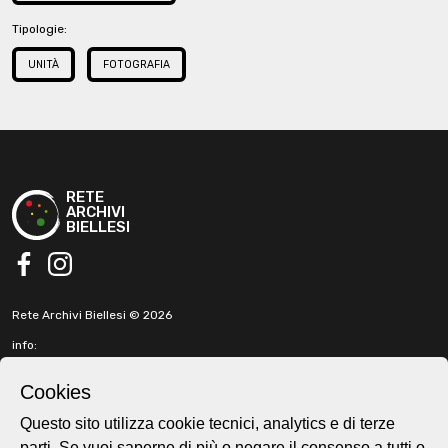
Tipologie:
UNITÀ
FOTOGRAFIA
RETE
ARCHIVI
BIELLESI
facebook
instagram
Rete Archivi Biellesi © 2026
info:
info@retearchivibiellesi.it
fabbricadellaruota@gmail.com
Cookies
t. +39 3513902199
Questo sito utilizza cookie tecnici, analytics e di terze
parti. Se vuoi saperne di più o negare il consenso a tutti o
Cookie e privacy policy