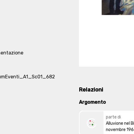
mentazione
mEventi_A1_Sc01_682
Relazioni
Argomento
parte di
Alluvione nel B
novembre 19