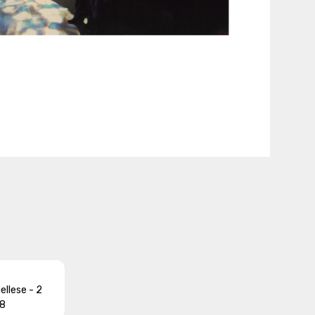
iellese - 2
68