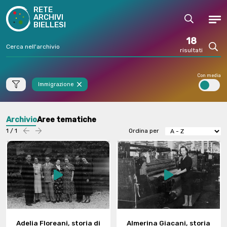
RETE
ARCHIVI
Cerca
Men
BIELLESI
18
risultati
Cerc
Con media
Immigrazione
Archivio
Aree tematiche
1 / 1
Ordina per
Precedente
successiva
Adelia Floreani, storia di
Almerina Giacani, storia