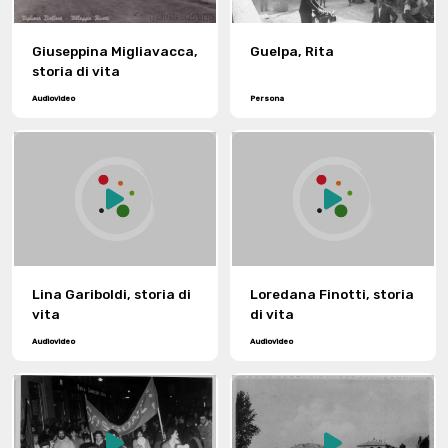
Giuseppina Migliavacca,
Guelpa, Rita
storia di vita
Audiovideo
Persona
Lina Gariboldi, storia di
Loredana Finotti, storia
vita
di vita
Audiovideo
Audiovideo